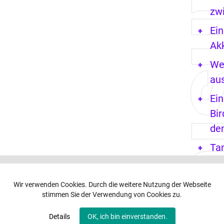
zwi
Ein
Ak
We
aus
Ein
Bir
de
Ta
So
5 
Wir verwenden Cookies. Durch die weitere Nutzung der Webseite
stimmen Sie der Verwendung von Cookies zu.
So
Fu
Details
OK, ich bin einverstanden.