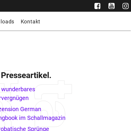
loads
Kontakt
 Presseartikel.
n wunderbares
rvergnügen
zension German
ngbook im Schallmagazin
robatische Sprünge