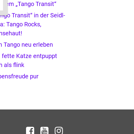
 dem „Tango Transit“
ngo Transit“ in der Seidl-
la: Tango Rocks,
nsehaut!
n Tango neu erleben
 fette Katze entpuppt
h als flink
bensfreude pur