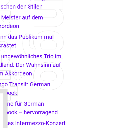
schen den Stilen
 Meister auf dem
kordeon
nn das Publikum mal
rastet
 ungewöhnliches Trio im
dland: Der Wahnsinn auf
m Akkordeon
ngo Transit: German
ngbook
Sterne für German
ngbook – hervorragend
rioses Intermezzo-Konzert