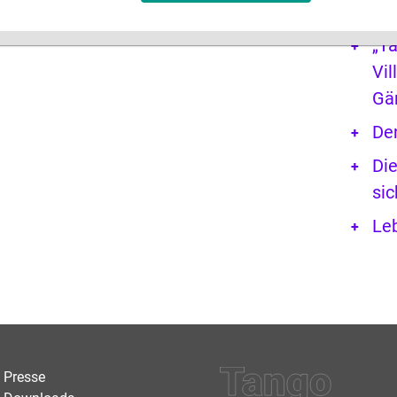
mit
„Ta
Vil
Gä
De
Die
sic
Le
Presse