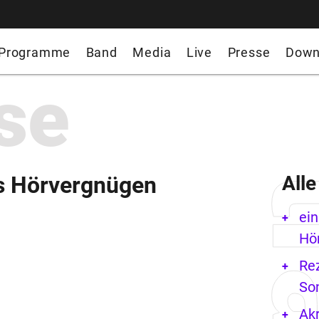
Programme
Band
Media
Live
Presse
Down
se
s Hörvergnügen
Alle
ei
Hö
Re
So
Ak