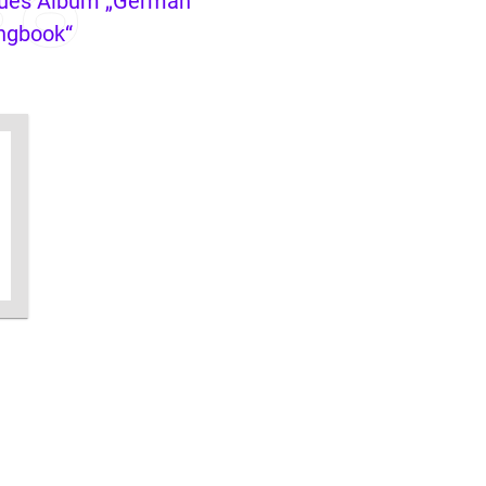
ues Album „German
ngbook“