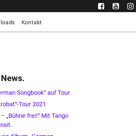
loads
Kontakt
e News.
erman Songbook“ auf Tour
robat“-Tour 2021
– „Bühne frei!“ Mit Tango
nsit.