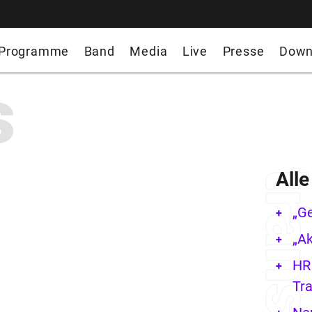
Programme
Band
Media
Live
Presse
Down
s
All
„G
„Ak
HR 
Tra