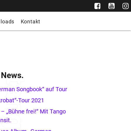
loads
Kontakt
e News.
erman Songbook“ auf Tour
robat“-Tour 2021
– „Bühne frei!“ Mit Tango
nsit.