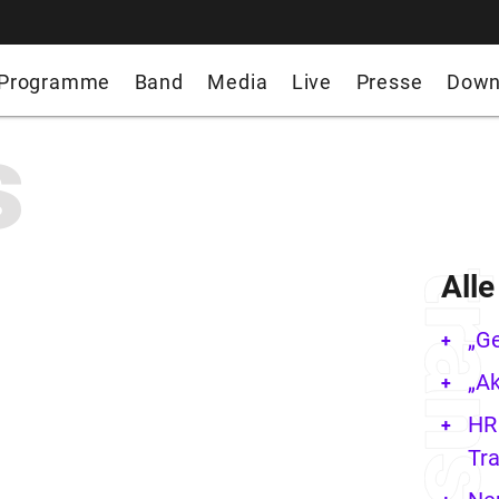
Programme
Band
Media
Live
Presse
Down
s
All
„G
„Ak
HR 
Tra