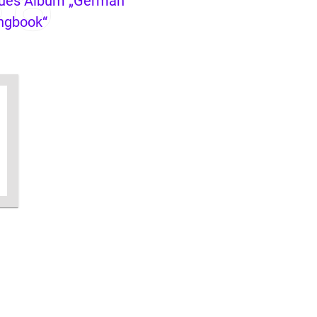
ues Album „German
ngbook“