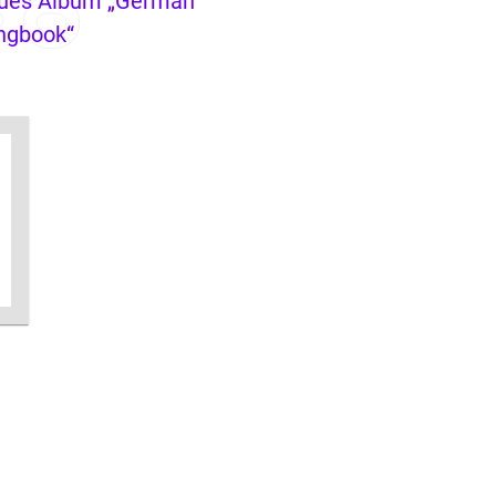
ues Album „German
ngbook“