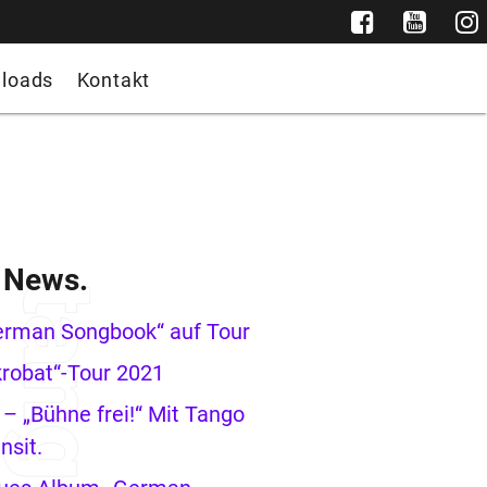
loads
Kontakt
e News.
erman Songbook“ auf Tour
robat“-Tour 2021
– „Bühne frei!“ Mit Tango
nsit.