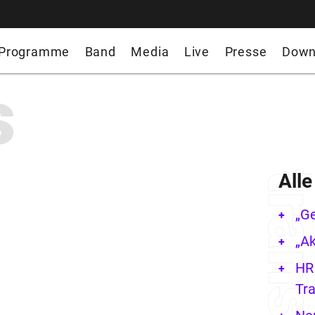
Programme
Band
Media
Live
Presse
Down
s
All
„G
„Ak
HR 
Tra