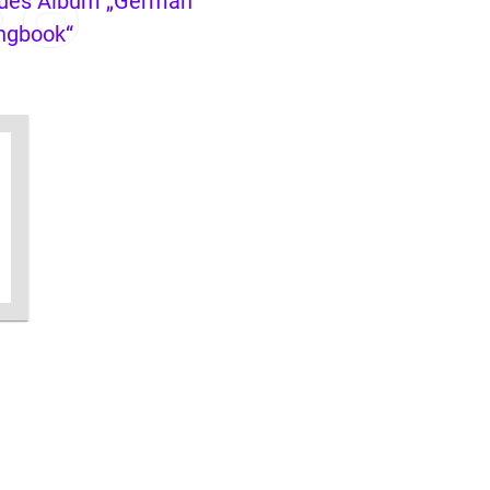
ues Album „German
ngbook“