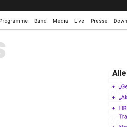
Programme
Band
Media
Live
Presse
Down
s
All
„G
„Ak
HR 
Tra