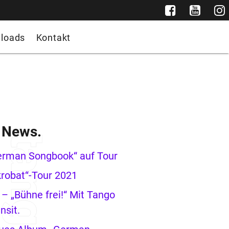
loads
Kontakt
e News.
erman Songbook“ auf Tour
robat“-Tour 2021
– „Bühne frei!“ Mit Tango
nsit.