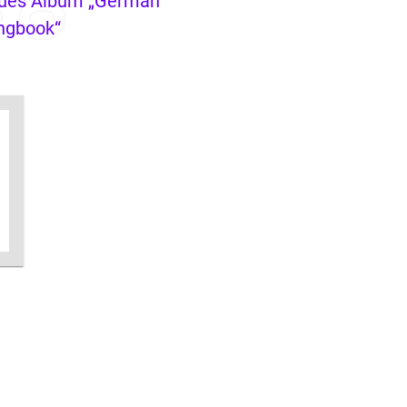
ues Album „German
ngbook“