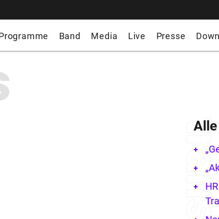
Programme
Band
Media
Live
Presse
Down
s
All
„G
„Ak
HR 
Tra