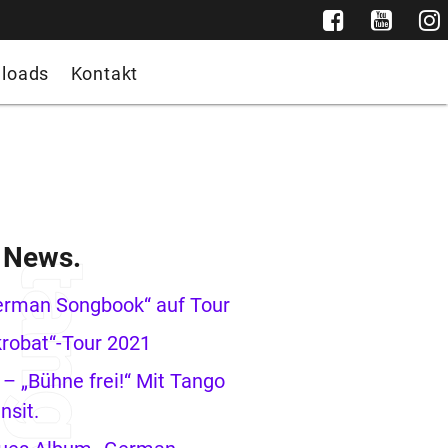
loads
Kontakt
e News.
erman Songbook“ auf Tour
robat“-Tour 2021
– „Bühne frei!“ Mit Tango
nsit.