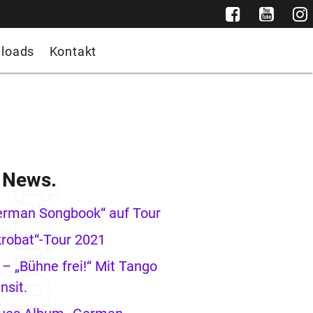
loads
Kontakt
e News.
erman Songbook“ auf Tour
robat“-Tour 2021
– „Bühne frei!“ Mit Tango
nsit.