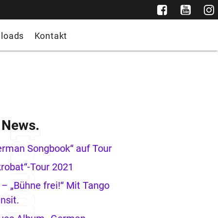
loads
Kontakt
e News.
erman Songbook“ auf Tour
robat“-Tour 2021
– „Bühne frei!“ Mit Tango
nsit.