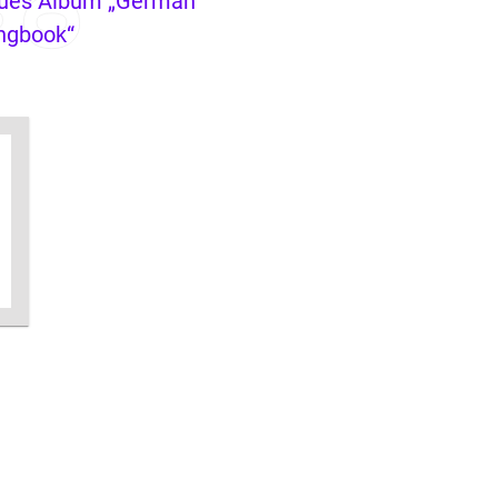
ues Album „German
ngbook“