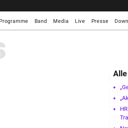
Programme
Band
Media
Live
Presse
Down
s
All
„G
„Ak
HR 
Tra