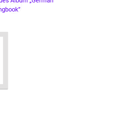
ues Album „German
ngbook“