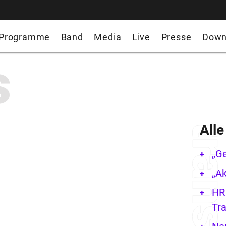
Programme
Band
Media
Live
Presse
Down
s
All
„G
„Ak
HR 
Tra