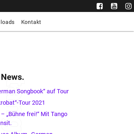
loads
Kontakt
e News.
erman Songbook“ auf Tour
robat“-Tour 2021
– „Bühne frei!“ Mit Tango
nsit.