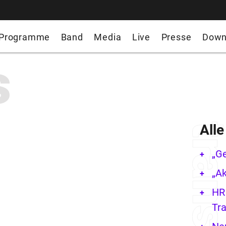
Programme
Band
Media
Live
Presse
Down
s
All
„G
„Ak
HR 
Tra