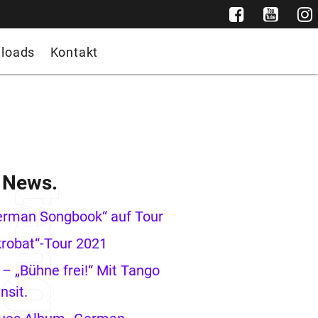
loads
Kontakt
e News.
erman Songbook“ auf Tour
robat“-Tour 2021
– „Bühne frei!“ Mit Tango
nsit.