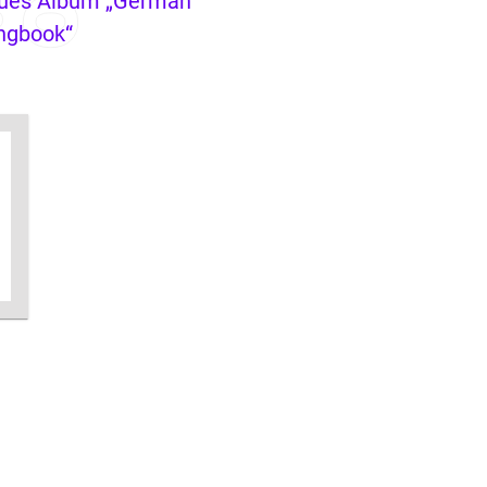
ues Album „German
ngbook“