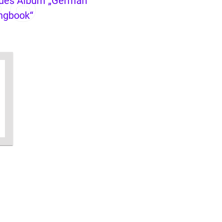
ues Album „German
ngbook“