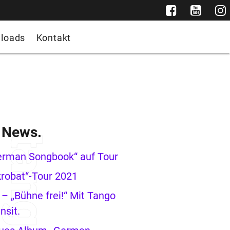
loads
Kontakt
e News.
erman Songbook“ auf Tour
robat“-Tour 2021
– „Bühne frei!“ Mit Tango
nsit.