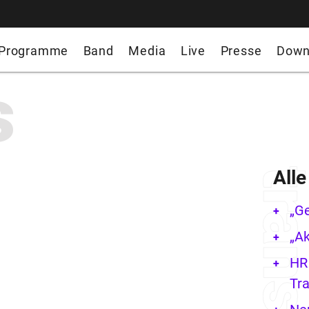
Programme
Band
Media
Live
Presse
Down
s
All
„G
„Ak
HR 
Tra