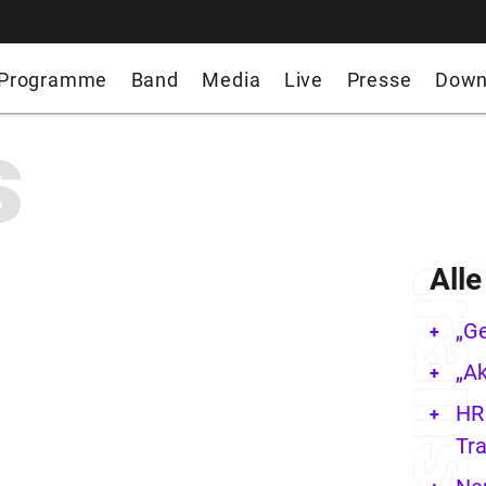
Programme
Band
Media
Live
Presse
Down
s
All
„G
„Ak
HR 
Tra