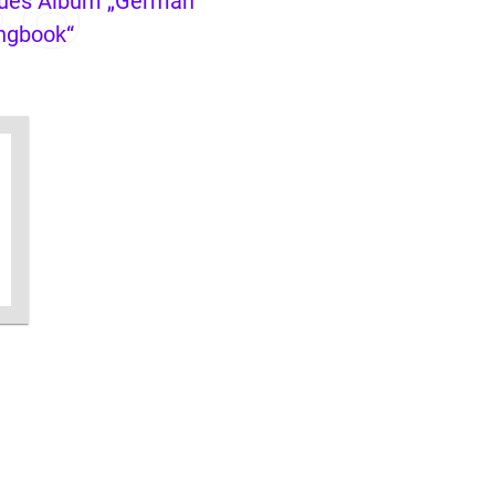
ues Album „German
ngbook“