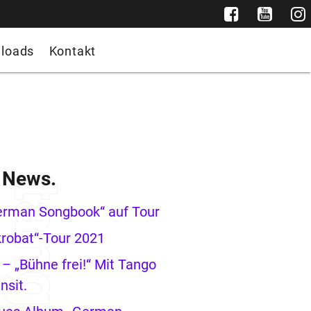
loads
Kontakt
e News.
erman Songbook“ auf Tour
robat“-Tour 2021
– „Bühne frei!“ Mit Tango
nsit.