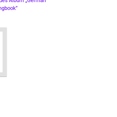
ues Album „German
ngbook“