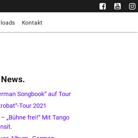
loads
Kontakt
e News.
erman Songbook“ auf Tour
robat“-Tour 2021
– „Bühne frei!“ Mit Tango
nsit.