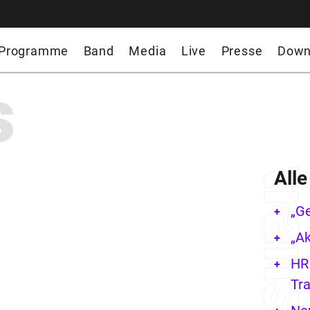
Programme
Band
Media
Live
Presse
Down
s
All
„G
„Ak
HR 
Tra