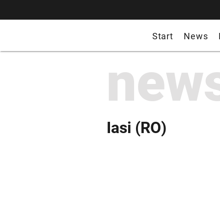
Start
News
new
Iasi (RO)