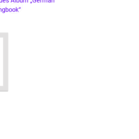
ues Album „German
ngbook“