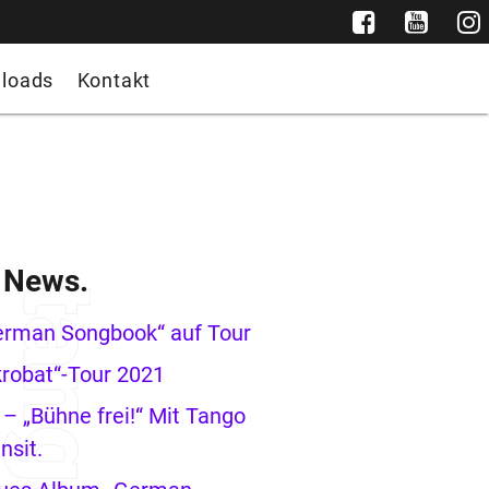
loads
Kontakt
e News.
erman Songbook“ auf Tour
robat“-Tour 2021
– „Bühne frei!“ Mit Tango
nsit.