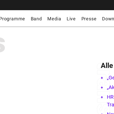
Programme
Band
Media
Live
Presse
Down
s
All
„G
„Ak
HR 
Tra