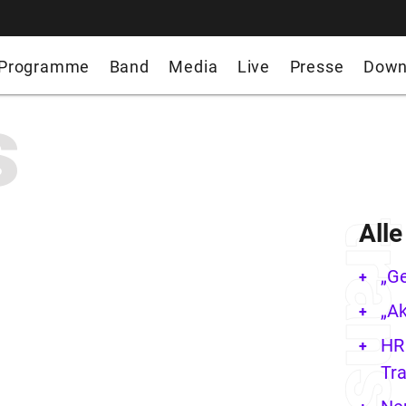
Programme
Band
Media
Live
Presse
Down
s
All
„G
„Ak
HR 
Tra