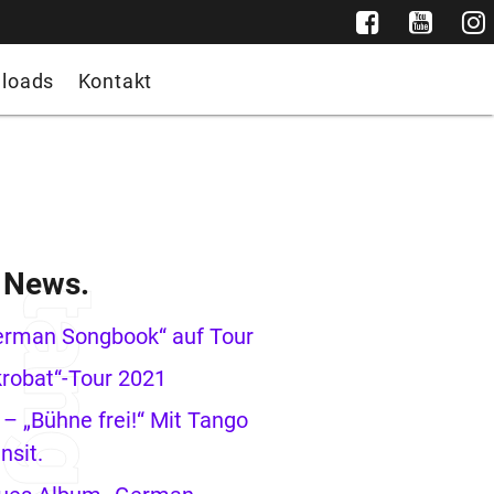
loads
Kontakt
e News.
erman Songbook“ auf Tour
robat“-Tour 2021
– „Bühne frei!“ Mit Tango
nsit.