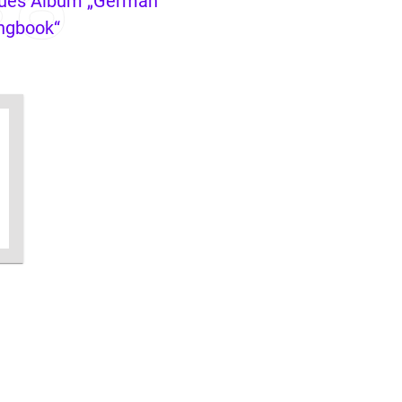
ues Album „German
ngbook“