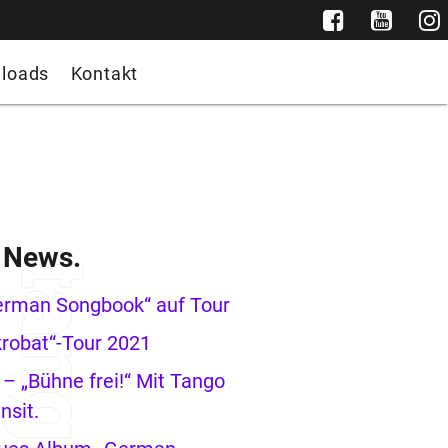
loads
Kontakt
e News.
erman Songbook“ auf Tour
robat“-Tour 2021
– „Bühne frei!“ Mit Tango
nsit.