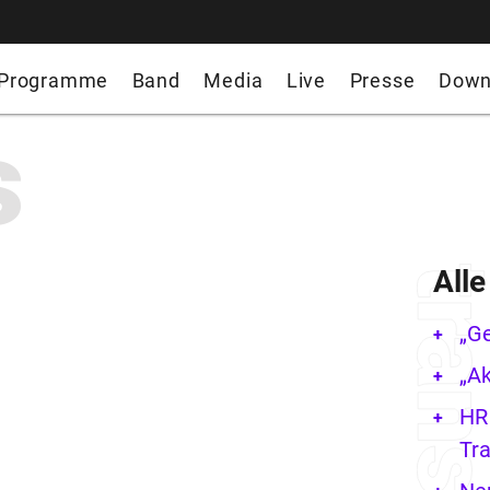
Programme
Band
Media
Live
Presse
Down
s
All
„G
„Ak
HR 
Tra