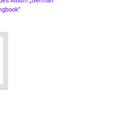
ues Album „German
ngbook“