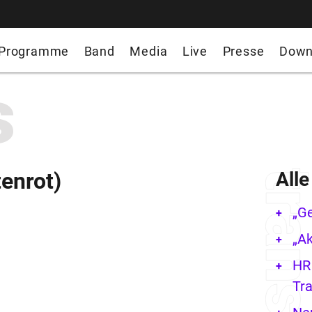
Programme
Band
Media
Live
Presse
Down
s
enrot)
All
„G
„Ak
HR 
Tra