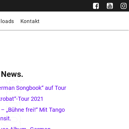
loads
Kontakt
e News.
erman Songbook“ auf Tour
robat“-Tour 2021
– „Bühne frei!“ Mit Tango
nsit.