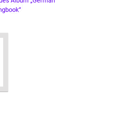
ues Album „German
ngbook“