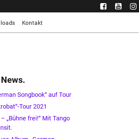
loads
Kontakt
e News.
erman Songbook“ auf Tour
robat“-Tour 2021
– „Bühne frei!“ Mit Tango
nsit.