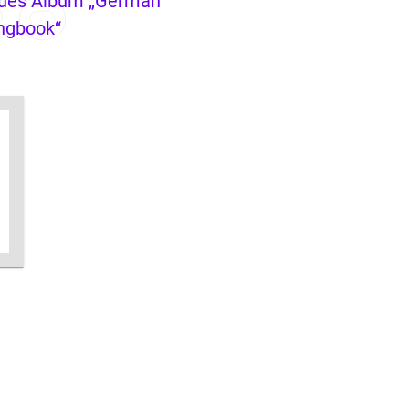
ues Album „German
ngbook“