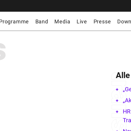
Programme
Band
Media
Live
Presse
Down
s
All
„G
„Ak
HR 
Tra