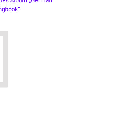
ues Album „German
ngbook“