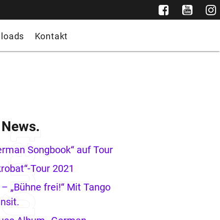
loads
Kontakt
e News.
erman Songbook“ auf Tour
robat“-Tour 2021
– „Bühne frei!“ Mit Tango
nsit.