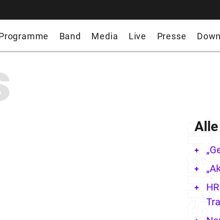
Programme
Band
Media
Live
Presse
Down
s
All
„G
„Ak
HR 
Tra