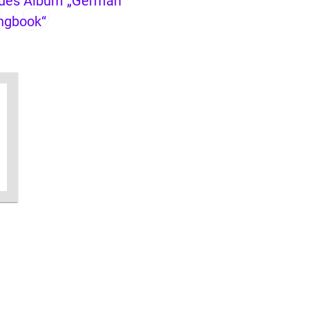
ues Album „German
ngbook“