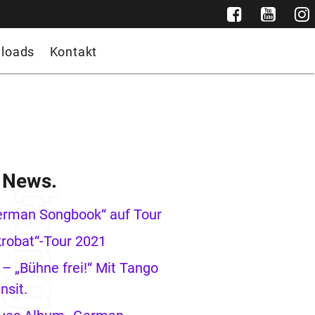
loads
Kontakt
e News.
erman Songbook“ auf Tour
robat“-Tour 2021
– „Bühne frei!“ Mit Tango
nsit.