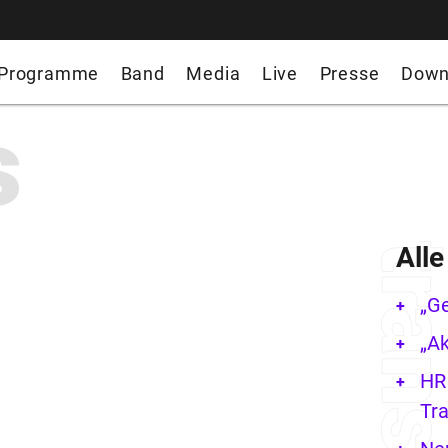
Programme
Band
Media
Live
Presse
Down
s
All
„G
„Ak
HR 
Tra