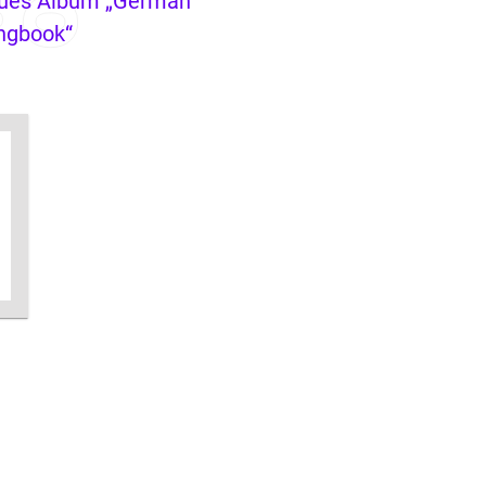
ues Album „German
ngbook“