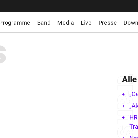
Programme
Band
Media
Live
Presse
Down
s
All
„G
„Ak
HR 
Tra