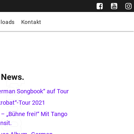
loads
Kontakt
e News.
erman Songbook“ auf Tour
robat“-Tour 2021
– „Bühne frei!“ Mit Tango
nsit.