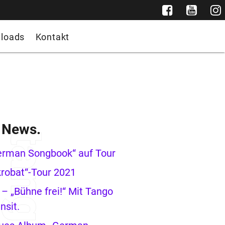
loads
Kontakt
e News.
erman Songbook“ auf Tour
robat“-Tour 2021
– „Bühne frei!“ Mit Tango
nsit.