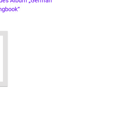
ues Album „German
ngbook“