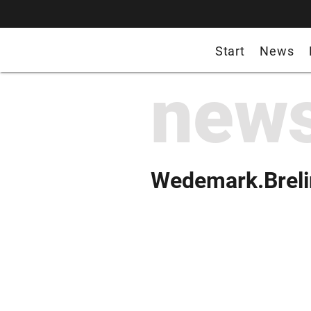
Start
News
new
Wedemark.Brel