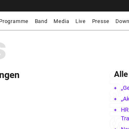
Programme
Band
Media
Live
Presse
Down
s
ingen
All
„G
„Ak
HR 
Tra