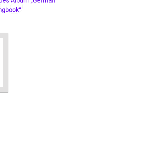
ues Album „German
ngbook“