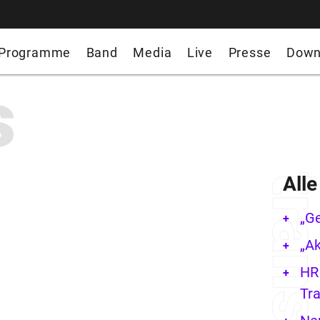
Programme
Band
Media
Live
Presse
Down
s
All
„G
„Ak
HR 
Tra