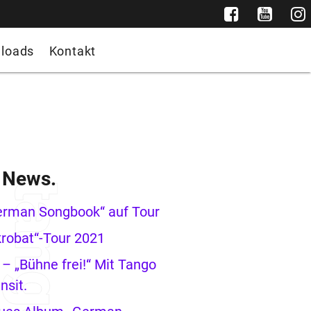
loads
Kontakt
e News.
erman Songbook“ auf Tour
robat“-Tour 2021
– „Bühne frei!“ Mit Tango
nsit.