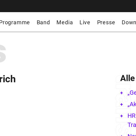
Programme
Band
Media
Live
Presse
Down
s
rich
All
„G
„Ak
HR 
Tra