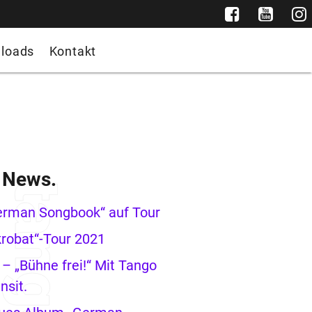
loads
Kontakt
e News.
erman Songbook“ auf Tour
robat“-Tour 2021
– „Bühne frei!“ Mit Tango
nsit.