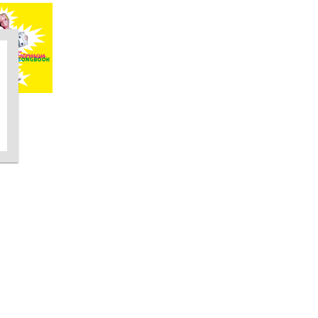
n
ook