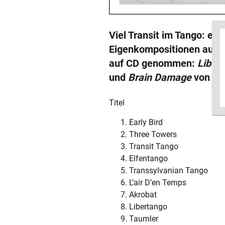
Viel Transit im Tango: er
Eigenkompositionen auch
auf CD genommen:
Liber
und
Brain Damage
von Pin
Titel
Early Bird
Three Towers
Transit Tango
Elfentango
Transsylvanian Tango
L’air D’en Temps
Akrobat
Libertango
Taumler