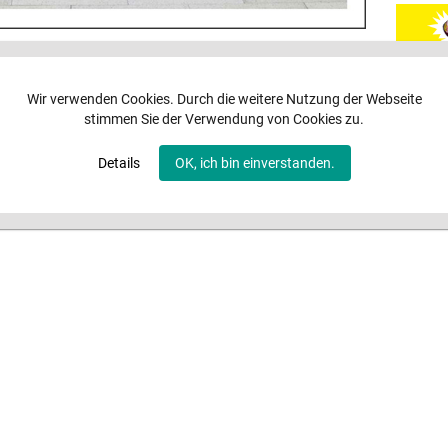
stmals haben wir neben unseren
2021
 zwei bekannte Hits ins Programm und
Wir verwenden Cookies. Durch die weitere Nutzung der Webseite
stimmen Sie der Verwendung von Cookies zu.
tango
vom großen Meister Astor Piazolla
Germa
k Floyd.
Details
OK, ich bin einverstanden.
Songb