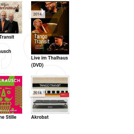
2014
Transit
ausch
Live im Thalhaus
(DVD)
2014
he Stille
Akrobat