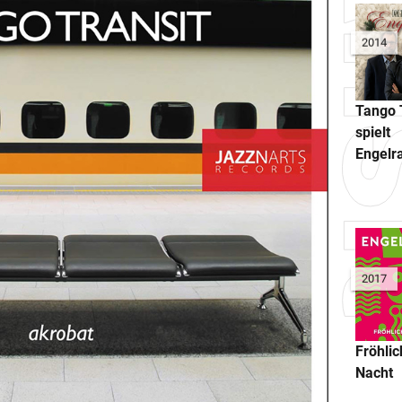
2014
Tango 
spielt
Engelr
2017
Fröhlic
Nacht