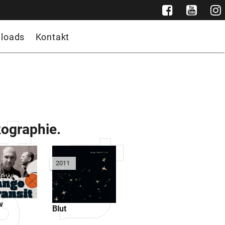
loads
Kontakt
kographie.
2011
w
Blut